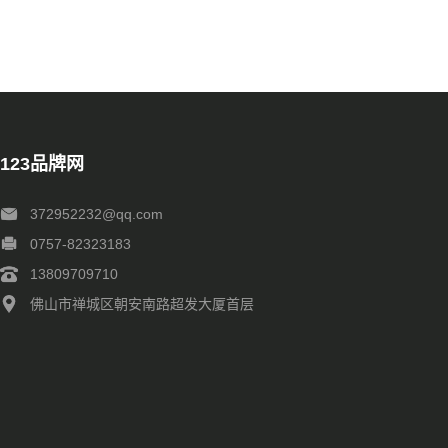
123品牌网
372952232@qq.com
0757-82323183
13809709710
佛山市禅城区朝安南路超发大厦首层