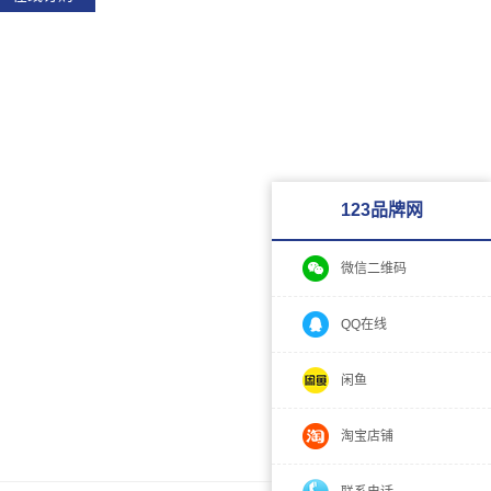
123品牌网
微信二维码
QQ在线
闲鱼
淘宝店铺